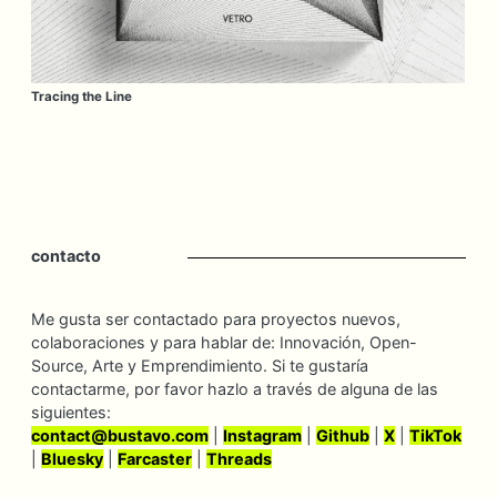
Tracing the Line
contacto
Me gusta ser contactado para proyectos nuevos,
colaboraciones y para hablar de: Innovación, Open-
Source, Arte y Emprendimiento. Si te gustaría
contactarme, por favor hazlo a través de alguna de las
siguientes:
contact@
bustavo.
com
|
Instagram
|
Github
|
X
|
TikTok
|
Bluesky
|
Farcaster
|
Threads